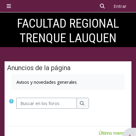
Salta al contenido principal
Entrar
Panel lateral
Selector de bú
FACULTAD REGIONAL
TRENQUE LAUQUEN
Anuncios de la página
Requisitos de finalización
Avisos y novedades generales
Buscar en los foros
Buscar en los foros
Último mensaje